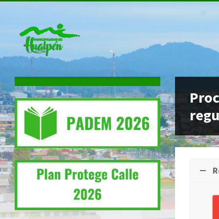
Proc
regu
R