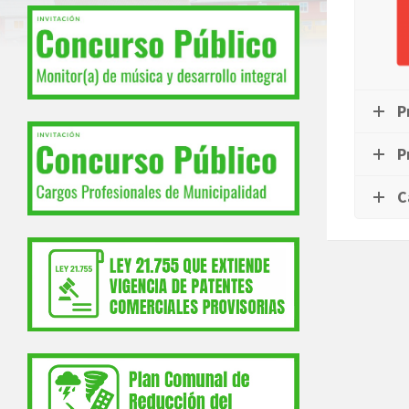
P
P
C