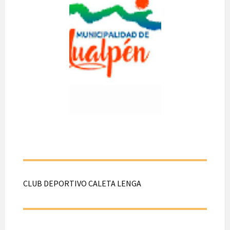
3
A realizarse el día 29
de Julio de 2026.
Desde las 19:00
hasta las 21:00 hrs.
En pasaje Navarra
N° 734 Jardines de
La Floresta 3,
Hualpén.
CLUB DEPORTIVO CALETA LENGA