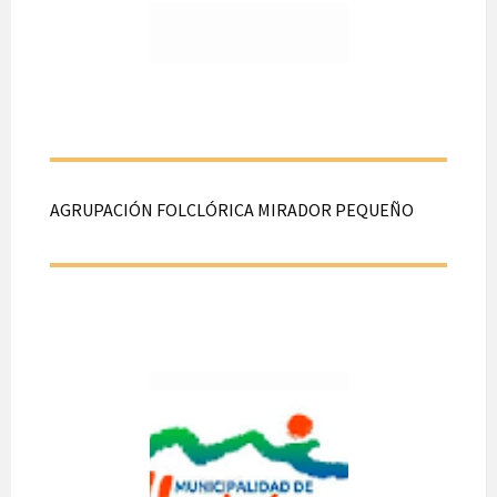
Desde las 19:00
hasta las 22:00 hrs.
En LyonN°1005,
Hualpén.
AGRUPACIÓN FOLCLÓRICA MIRADOR PEQUEÑO
AGRUPACIÓ
N
FOLCLÓRICA
MIRADOR
PEQUEÑO