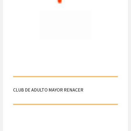
Tesorero: Sebastián
Astete
Director: Lester
Herrera
Director: Guillermo
Escobar
Director: Ricardo
Chamorro
Sufragios: 86 votos
CLUB DE ADULTO MAYOR RENACER
CLUB DE