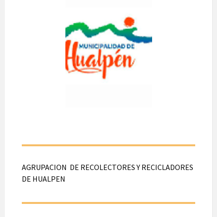
ADULTO
MAYOR
RENACER
A realizarse el día 14
de Julio de 2026.
Desde las 15:00
hasta las 17:00 hrs.
En Curanilahue N°
443, Hualpén.
AGRUPACION DE RECOLECTORES Y RECICLADORES
DE HUALPEN