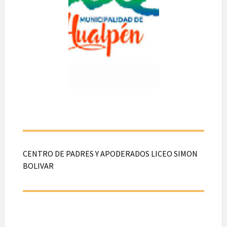
DANCE
A realizarse el día 02
de Agosto de 2026.
Desde las 15:00
hasta las 16:00 hrs.
En calle Hungria
N°2970, Hualpén.
CENTRO DE PADRES Y APODERADOS LICEO SIMON
BOLIVAR
CENTRO DE