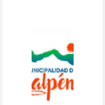
AGRUPACIO
N DE
RECOLECTO
RES Y
RECICLADOR
ES DE
HUALPEN
A realizarse el día 23
de Julio de 2026.
Desde las 12:00
hasta las 20:00 hrs.
En Bucarest N°
2835, Hualpén.
Resultados: