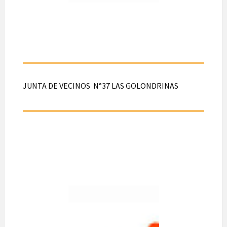
Director: Camilo
Gajardo
Sufragios: 39 votos
JUNTA DE VECINOS N°37 LAS GOLONDRINAS
JUNTA DE
VECINOS
N°37 LAS
GOLONDRIN
AS