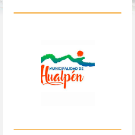
UNIDOS
PARA
CRECER
A realizarse el día 28
de Agosto de 2026.
Desde las 20:00
hasta las 21:00 hrs.
En sede social
Sajonia Crispulo
Gandara, Hualpén.