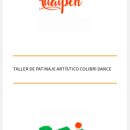
de Julio de 2026.
Desde las 11:00
hasta las 13:00 hrs.
En calle patria
nueva N°1105,
Hualpén.
TALLER DE PATINAJE ARTÍSTICO COLIBRI DANCE
TALLER DE
PATINAJE
ARTÍSTICO
COLIBRI