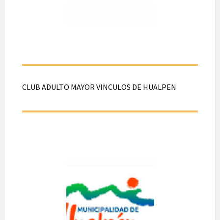
hasta las 18:30 hrs.
En pasaje Austria
N°2334, Hualpén.
CLUB ADULTO MAYOR VINCULOS DE HUALPEN
CLUB
ADULTO
MAYOR
VINCULOS DE
HUALPEN