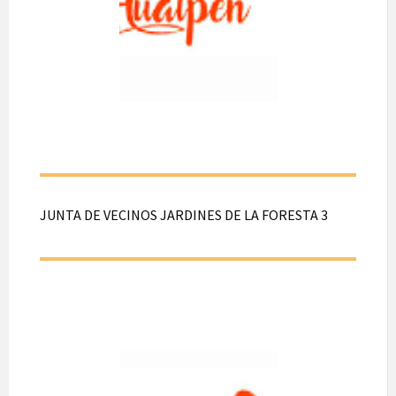
A realizarse el día 29
de Julio de 2026.
Desde las 16:00
hasta las 17:00 hrs.
En calle Hungria
N°2899, Hualpén.
JUNTA DE VECINOS JARDINES DE LA FORESTA 3
JUNTA DE
VECINOS
JARDINES DE
LA FORESTA