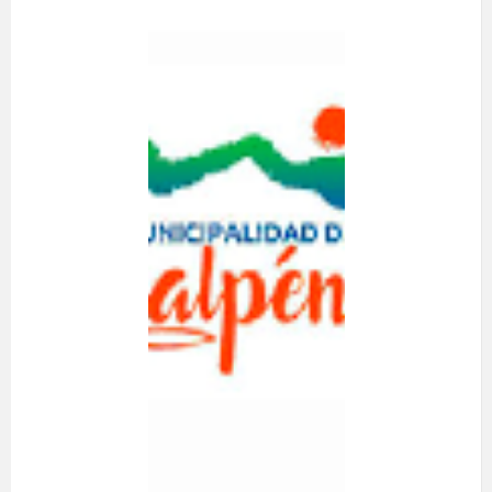
SOCIAL
CULTURAL
DEPORTIVO
IRENE FREI
A realizarse el día 11
de Julio de 2026.
Desde las 18:00
hasta las 21:00 hrs.
En Estambul
N°3656, Hualpén.
Resultados:
Presidente: Dangelo
Nores
Secretario:
Francisco Carvajal
Tesorero: Eric Friz