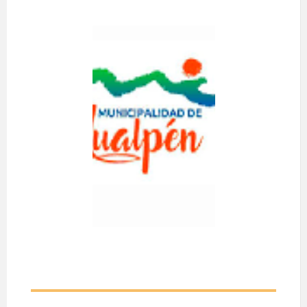
PADRES Y
APODERADO
S LICEO
SIMON
BOLIVAR
A realizarse el día 10
de Agosto de 2026.
Desde las 16:00
hasta las 18:00 hrs.
En dependencias del
liceo Simón Bolívar,
ubicado en Frutillar
N°8630, Hualpén.