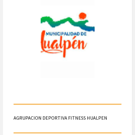
SOCIAL Y
CULTURAL
AGUILA BOX
HUALPEN
A realizarse el día 13
de Agosto de 2026.
Desde las 10:00
hasta las 10:30 hrs.
En Avda Copihues
N°22, Hualpén.
AGRUPACION DEPORTIVA FITNESS HUALPEN