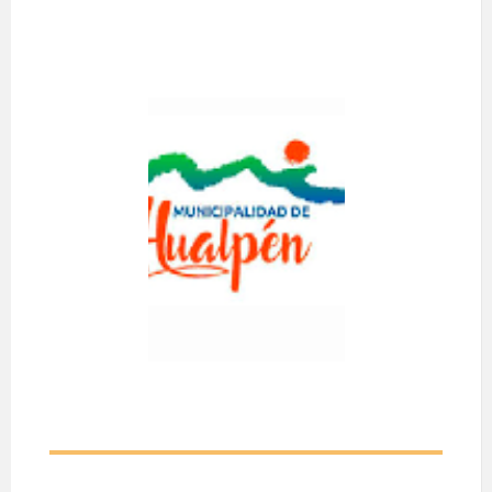
AGRUPACIO
N
DEPORTIVA
FITNESS
HUALPEN
A realizarse el día 12
de Agosto de 2026.
Desde las 09:00
hasta las 10:30 hrs.
En Mafil N°290,
Hualpén.