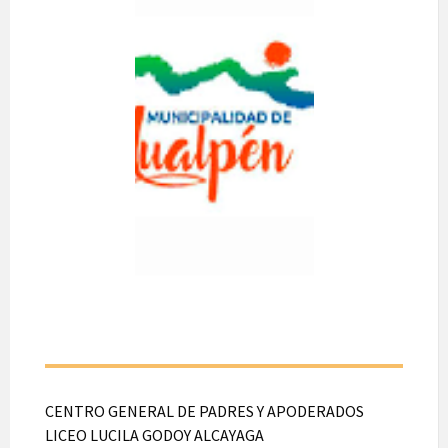
CULTURAL
DEPORTIVA Y
MANUALIDA
DES LAS
AMAPOLAS
A realizarse el día 03
de Agosto de 2026.
Desde las 16:30
hasta las 18:00 hrs.
En calle Trencura
N°950, Hualpén.
CENTRO GENERAL DE PADRES Y APODERADOS
LICEO LUCILA GODOY ALCAYAGA