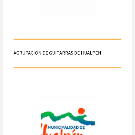
hasta las 22:30 hrs.
En pasaje Dover
N°3441, Hualpén.
AGRUPACIÓN DE GUITARRAS DE HUALPÉN
AGRUPACIÓ
N DE
GUITARRAS
DE HUALPÉN
A realizarse el día 29