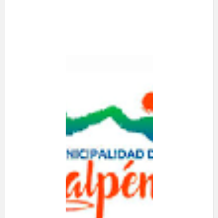
CLUB
DEPORTIVO
CALETA
LENGA
A realizarse el día 19
de Julio de 2026.
Desde las 14:00
hasta las 18:00 hrs.
En calle el Faro N°
535, Hualpén.
Resultados:
Presidente: Erick
Cruz
Secretario: Luxas
Soto