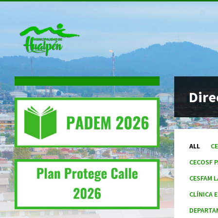
Dire
Categori
ALL
C
CECOSF 
CESFAM L
CLÍNICA 
DEPARTA