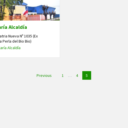
ría Alcaldía
Patria Nueva Nº 1035 (Ex
a Perla del Bio Bio)
aría Alcaldía
ón
Previous
1
…
4
5