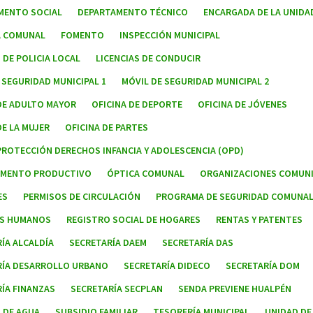
MENTO SOCIAL
DEPARTAMENTO TÉCNICO
ENCARGADA DE LA UNIDA
A COMUNAL
FOMENTO
INSPECCIÓN MUNICIPAL
DE POLICIA LOCAL
LICENCIAS DE CONDUCIR
 SEGURIDAD MUNICIPAL 1
MÓVIL DE SEGURIDAD MUNICIPAL 2
DE ADULTO MAYOR
OFICINA DE DEPORTE
OFICINA DE JÓVENES
DE LA MUJER
OFICINA DE PARTES
PROTECCIÓN DERECHOS INFANCIA Y ADOLESCENCIA (OPD)
FOMENTO PRODUCTIVO
ÓPTICA COMUNAL
ORGANIZACIONES COMUNI
ES
PERMISOS DE CIRCULACIÓN
PROGRAMA DE SEGURIDAD COMUNA
S HUMANOS
REGISTRO SOCIAL DE HOGARES
RENTAS Y PATENTES
ÍA ALCALDÍA
SECRETARÍA DAEM
SECRETARÍA DAS
RÍA DESARROLLO URBANO
SECRETARÍA DIDECO
SECRETARÍA DOM
ÍA FINANZAS
SECRETARÍA SECPLAN
SENDA PREVIENE HUALPÉN
 DE AGUA
SUBSIDIO FAMILIAR
TESORERÍA MUNICIPAL
UNIDAD DE